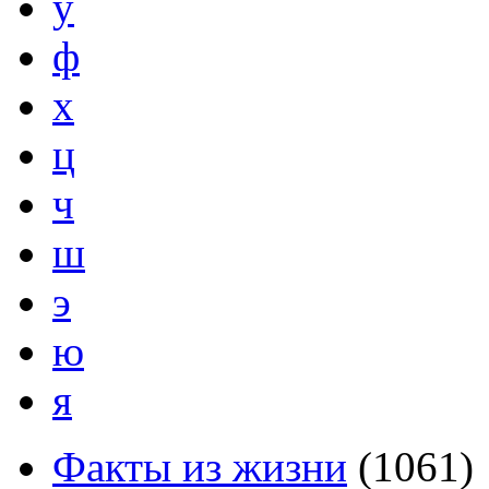
у
ф
х
ц
ч
ш
э
ю
я
Факты из жизни
(
1061
)