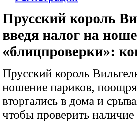
Прусский король Ви
введя налог на нош
«блицпроверки»: кон
Прусский король Вильгель
ношение париков, поощря
вторгались в дома и срыва
чтобы проверить наличие 