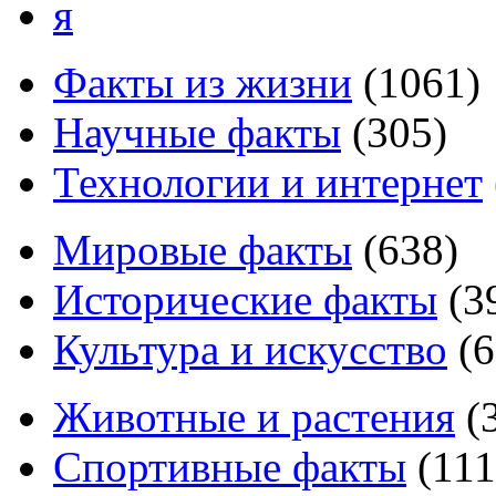
я
Факты из жизни
(
1061
)
Научные факты
(
305
)
Технологии и интернет
Мировые факты
(
638
)
Исторические факты
(
3
Культура и искусство
(
6
Животные и растения
(
Спортивные факты
(
111