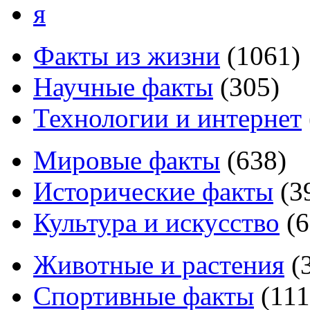
я
Факты из жизни
(
1061
)
Научные факты
(
305
)
Технологии и интернет
Мировые факты
(
638
)
Исторические факты
(
3
Культура и искусство
(
6
Животные и растения
(
Спортивные факты
(
111