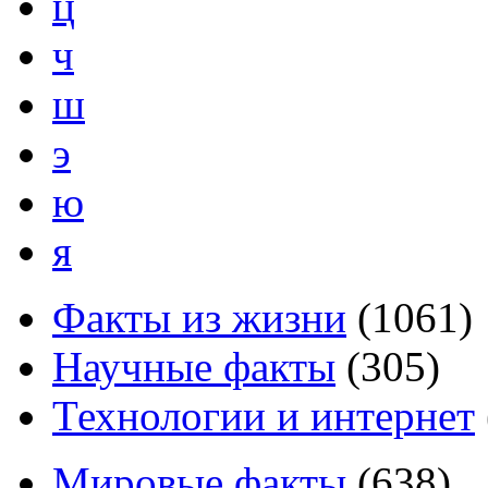
ц
ч
ш
э
ю
я
Факты из жизни
(
1061
)
Научные факты
(
305
)
Технологии и интернет
Мировые факты
(
638
)