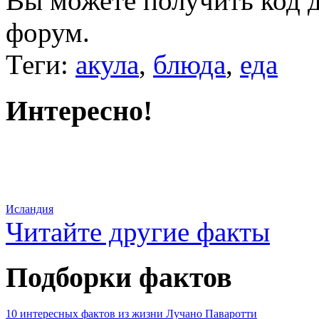
Вы можете получить
код 
форум.
Теги:
акула
,
блюда
,
еда
Интересно!
Исландия
Читайте другие факты
Подборки фактов
10 интересных фактов из жизни Лучано Паваротти