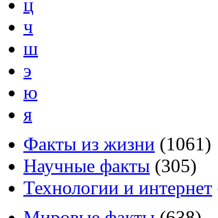
ц
ч
ш
э
ю
я
Факты из жизни
(
1061
)
Научные факты
(
305
)
Технологии и интернет
Мировые факты
(
638
)