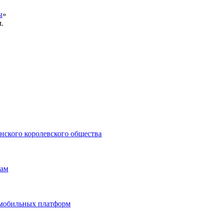
ы
»
.
нского королевского общества
нам
и мобильных платформ