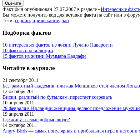
Факт был опубликован 27.07.2007 в разделе
«
Интересные факт
Вы можете получить
код для вставки
факта на сайт или в форум
Теги:
героин
,
привыкание
,
чай
Подборки фактов
10 интересных фактов из жизни Лучано Паваротти
10 фактов о революции
15 фактов из жизни Муммара Каддафи
Читайте в журнале
21 сентября 2011
Безграмотный академик, или как Меншиков стал членом Лондо
12 октября 2011
Виски, разлитый по бутылкам, перестает созревать
10 апреля 2011
29 февраля в Ирландии женщины делают предложение мужчи
19 апреля 2011
Где живут самые добрые люди?
14 октября 2011
Angry Birds — самая популярная и прибыльная игра в истори