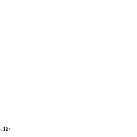
о.
12+