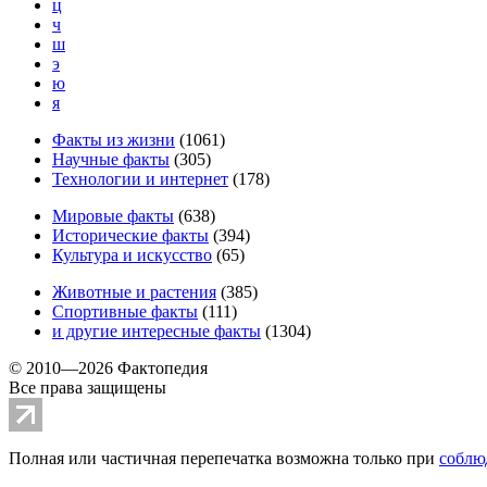
ц
ч
ш
э
ю
я
Факты из жизни
(
1061
)
Научные факты
(
305
)
Технологии и интернет
(
178
)
Мировые факты
(
638
)
Исторические факты
(
394
)
Культура и искусство
(
65
)
Животные и растения
(
385
)
Спортивные факты
(
111
)
и другие
интересные факты
(
1304
)
© 2010—2026 Фактопедия
Все права защищены
Полная или частичная перепечатка возможна только при
соблю