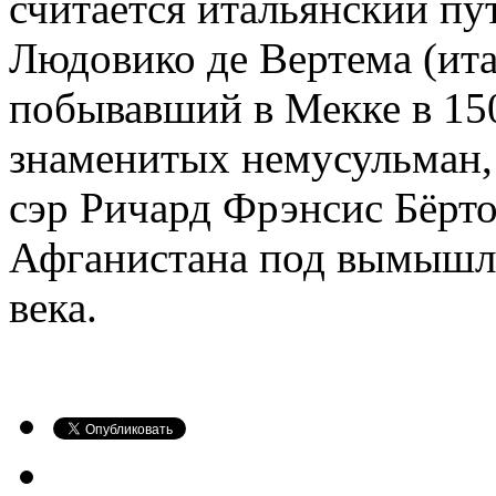
считается итальянский пу
Людовико де Вертема (итал
побывавший в Мекке в 15
знаменитых немусульман,
сэр Ричард Фрэнсис Бёрт
Афганистана под вымышл
века.