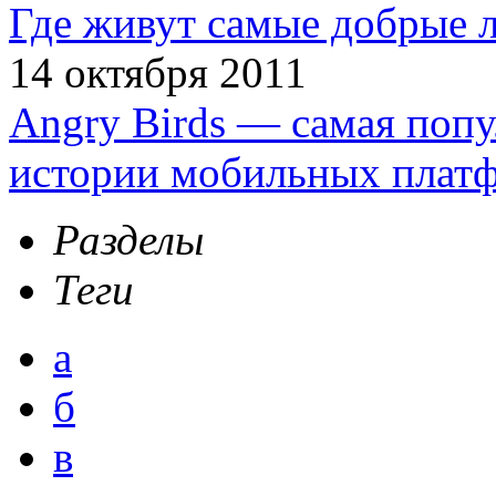
Где живут самые добрые 
14 октября 2011
Angry Birds — самая попу
истории мобильных плат
Разделы
Теги
а
б
в