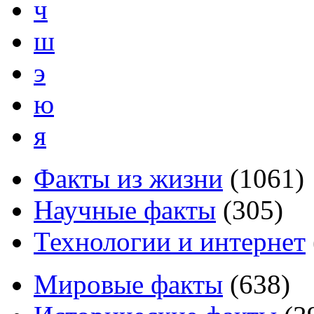
ч
ш
э
ю
я
Факты из жизни
(
1061
)
Научные факты
(
305
)
Технологии и интернет
Мировые факты
(
638
)