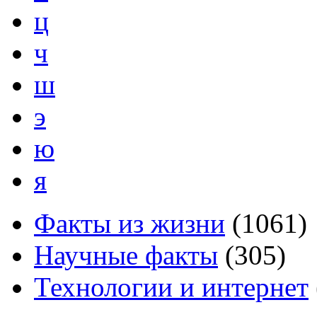
ц
ч
ш
э
ю
я
Факты из жизни
(
1061
)
Научные факты
(
305
)
Технологии и интернет