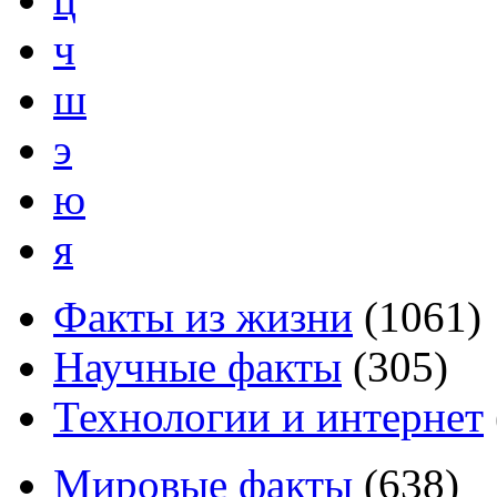
ч
ш
э
ю
я
Факты из жизни
(
1061
)
Научные факты
(
305
)
Технологии и интернет
Мировые факты
(
638
)