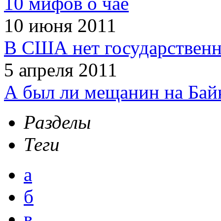
10 мифов о чае
10 июня 2011
В США нет государственн
5 апреля 2011
А был ли мещанин на Бай
Разделы
Теги
а
б
в