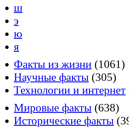
ш
э
ю
я
Факты из жизни
(
1061
)
Научные факты
(
305
)
Технологии и интернет
Мировые факты
(
638
)
Исторические факты
(
3