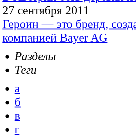
27 сентября 2011
Героин — это бренд, соз
компанией Bayer AG
Разделы
Теги
а
б
в
г