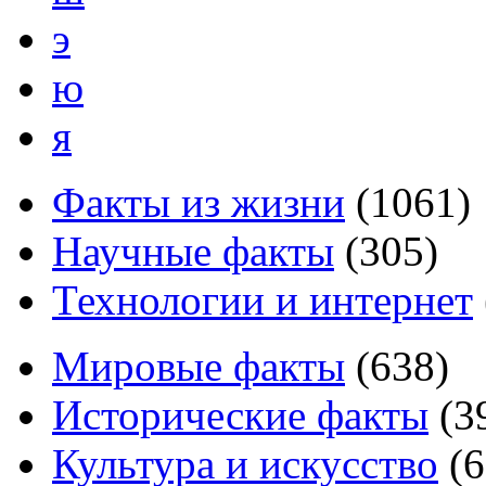
э
ю
я
Факты из жизни
(
1061
)
Научные факты
(
305
)
Технологии и интернет
Мировые факты
(
638
)
Исторические факты
(
3
Культура и искусство
(
6