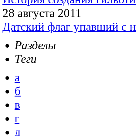
28 августа 2011
Датский флаг упавший с н
Разделы
Теги
а
б
в
г
д