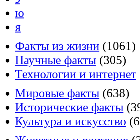
ю
я
Факты из жизни
(
1061
)
Научные факты
(
305
)
Технологии и интернет
Мировые факты
(
638
)
Исторические факты
(
3
Культура и искусство
(
6