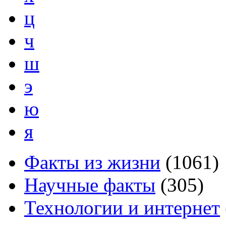
ц
ч
ш
э
ю
я
Факты из жизни
(
1061
)
Научные факты
(
305
)
Технологии и интернет