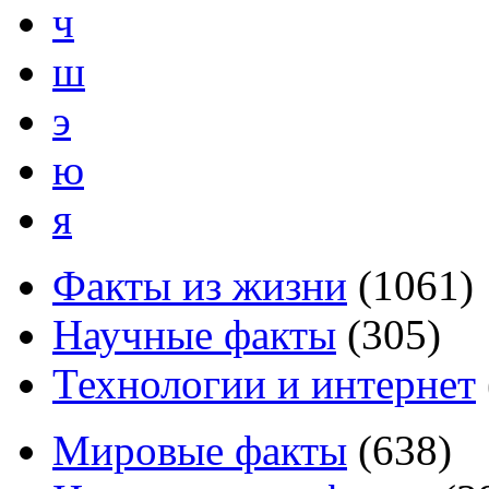
ч
ш
э
ю
я
Факты из жизни
(
1061
)
Научные факты
(
305
)
Технологии и интернет
Мировые факты
(
638
)