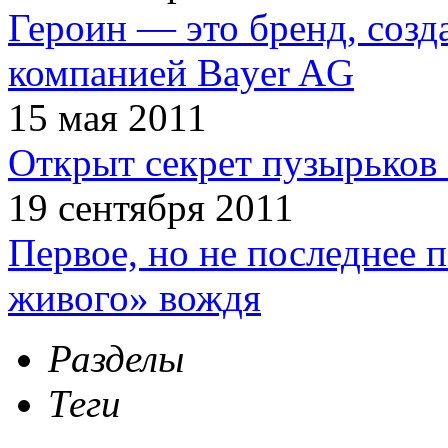
Героин — это бренд, соз
компанией Bayer AG
15 мая 2011
Открыт секрет пузырьков 
19 сентября 2011
Первое, но не последнее 
живого» вождя
Разделы
Теги