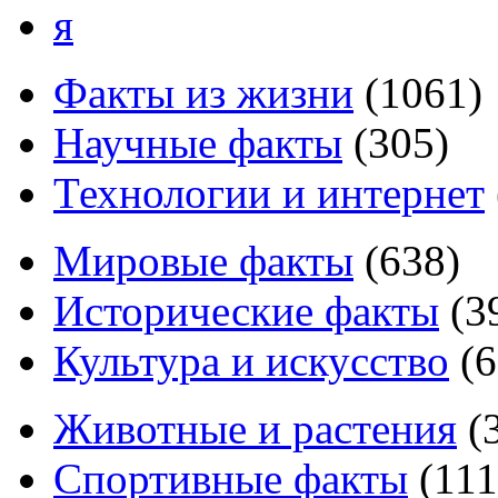
я
Факты из жизни
(
1061
)
Научные факты
(
305
)
Технологии и интернет
Мировые факты
(
638
)
Исторические факты
(
3
Культура и искусство
(
6
Животные и растения
(
Спортивные факты
(
111