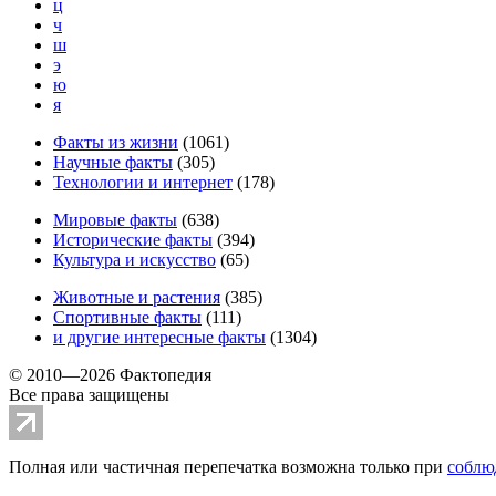
ц
ч
ш
э
ю
я
Факты из жизни
(
1061
)
Научные факты
(
305
)
Технологии и интернет
(
178
)
Мировые факты
(
638
)
Исторические факты
(
394
)
Культура и искусство
(
65
)
Животные и растения
(
385
)
Спортивные факты
(
111
)
и другие
интересные факты
(
1304
)
© 2010—2026 Фактопедия
Все права защищены
Полная или частичная перепечатка возможна только при
соблю