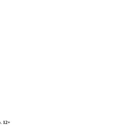
о.
12+