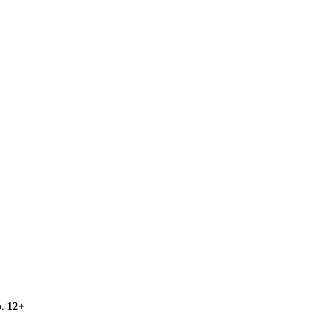
о.
12+