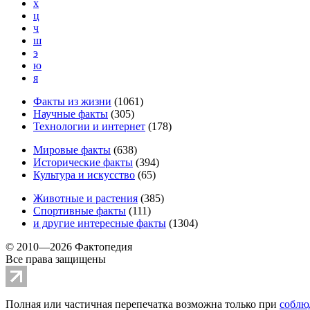
х
ц
ч
ш
э
ю
я
Факты из жизни
(
1061
)
Научные факты
(
305
)
Технологии и интернет
(
178
)
Мировые факты
(
638
)
Исторические факты
(
394
)
Культура и искусство
(
65
)
Животные и растения
(
385
)
Спортивные факты
(
111
)
и другие
интересные факты
(
1304
)
© 2010—2026 Фактопедия
Все права защищены
Полная или частичная перепечатка возможна только при
соблю