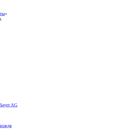
кты
»
.
Bayer AG
 вождя