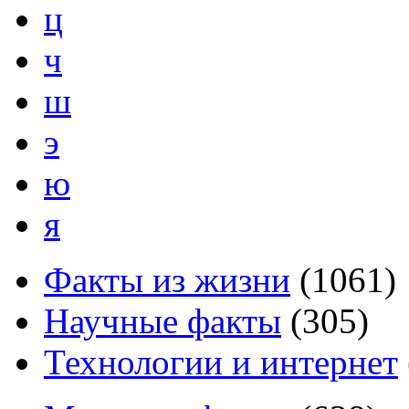
ц
ч
ш
э
ю
я
Факты из жизни
(
1061
)
Научные факты
(
305
)
Технологии и интернет