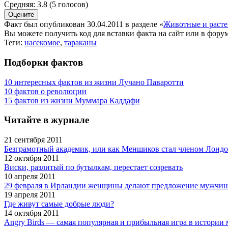
Средняя:
3.8
(
5
голосов)
Факт был опубликован 30.04.2011 в разделе
«
Животные и раст
Вы можете получить
код для вставки
факта на сайт или в форум
Теги:
насекомое
,
тараканы
Подборки фактов
10 интересных фактов из жизни Лучано Паваротти
10 фактов о революции
15 фактов из жизни Муммара Каддафи
Читайте в журнале
21 сентября 2011
Безграмотный академик, или как Меншиков стал членом Лондо
12 октября 2011
Виски, разлитый по бутылкам, перестает созревать
10 апреля 2011
29 февраля в Ирландии женщины делают предложение мужчи
19 апреля 2011
Где живут самые добрые люди?
14 октября 2011
Angry Birds — самая популярная и прибыльная игра в истори