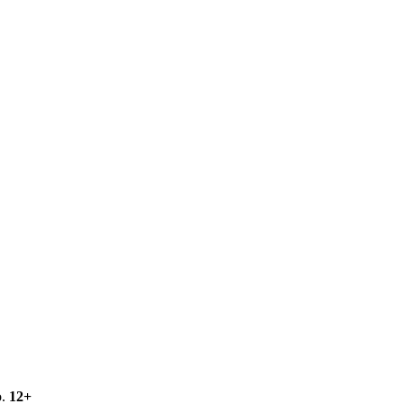
о.
12+