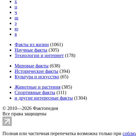
х
ц
ч
ш
э
ю
я
Факты из жизни
(
1061
)
Научные факты
(
305
)
Технологии и интернет
(
178
)
Мировые факты
(
638
)
Исторические факты
(
394
)
Культура и искусство
(
65
)
Животные и растения
(
385
)
Спортивные факты
(
111
)
и другие
интересные факты
(
1304
)
© 2010—2026 Фактопедия
Все права защищены
Полная или частичная перепечатка возможна только при
соблю