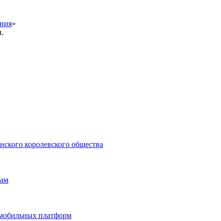
ения
»
.
нского королевского общества
нам
и мобильных платформ