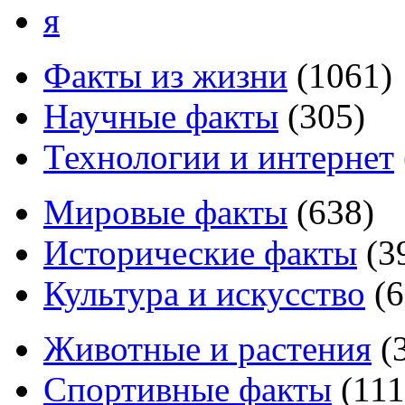
я
Факты из жизни
(
1061
)
Научные факты
(
305
)
Технологии и интернет
Мировые факты
(
638
)
Исторические факты
(
3
Культура и искусство
(
6
Животные и растения
(
Спортивные факты
(
111