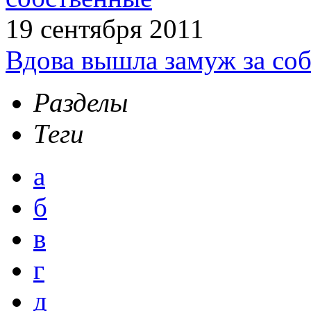
19 сентября 2011
Вдова вышла замуж за соб
Разделы
Теги
а
б
в
г
д