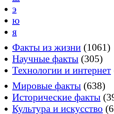
э
ю
я
Факты из жизни
(
1061
)
Научные факты
(
305
)
Технологии и интернет
Мировые факты
(
638
)
Исторические факты
(
3
Культура и искусство
(
6