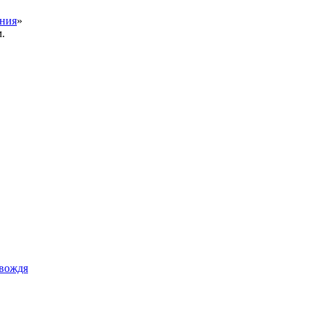
ения
»
.
 вождя