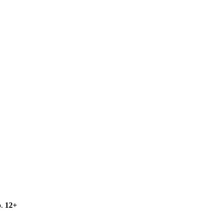
о.
12+