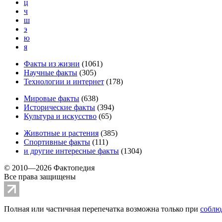
ц
ч
ш
э
ю
я
Факты из жизни
(
1061
)
Научные факты
(
305
)
Технологии и интернет
(
178
)
Мировые факты
(
638
)
Исторические факты
(
394
)
Культура и искусство
(
65
)
Животные и растения
(
385
)
Спортивные факты
(
111
)
и другие
интересные факты
(
1304
)
© 2010—2026 Фактопедия
Все права защищены
Полная или частичная перепечатка возможна только при
соблю