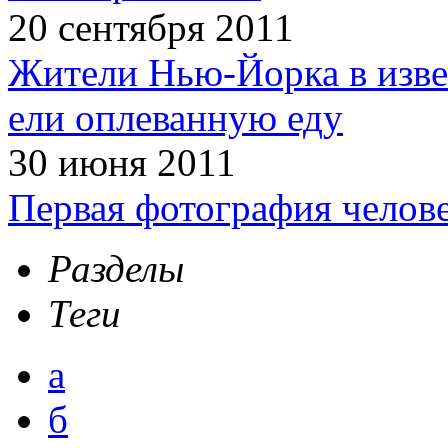
20 сентября 2011
Жители Нью-Йорка в изве
ели оплеванную еду
30 июня 2011
Первая фотография челов
Разделы
Теги
а
б