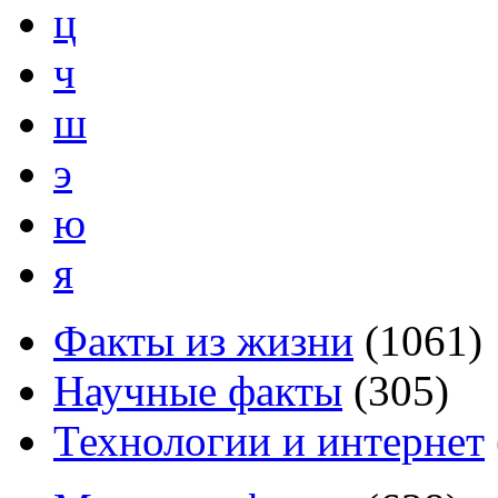
ц
ч
ш
э
ю
я
Факты из жизни
(
1061
)
Научные факты
(
305
)
Технологии и интернет