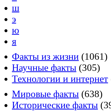
ш
э
ю
я
Факты из жизни
(
1061
)
Научные факты
(
305
)
Технологии и интернет
Мировые факты
(
638
)
Исторические факты
(
3