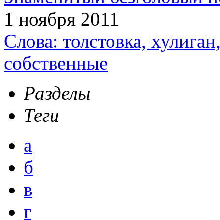
1 ноября 2011
Слова: толстовка, хулига
собственные
Разделы
Теги
а
б
в
г