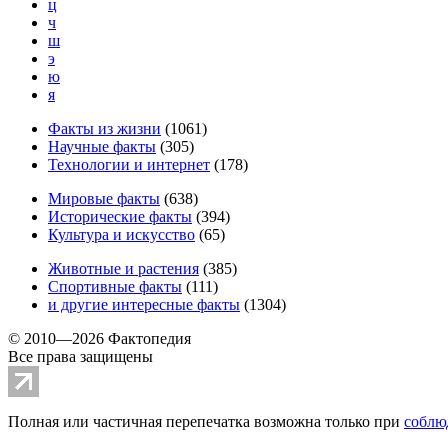
ц
ч
ш
э
ю
я
Факты из жизни
(
1061
)
Научные факты
(
305
)
Технологии и интернет
(
178
)
Мировые факты
(
638
)
Исторические факты
(
394
)
Культура и искусство
(
65
)
Животные и растения
(
385
)
Спортивные факты
(
111
)
и другие
интересные факты
(
1304
)
© 2010—2026 Фактопедия
Все права защищены
Полная или частичная перепечатка возможна только при
соблю