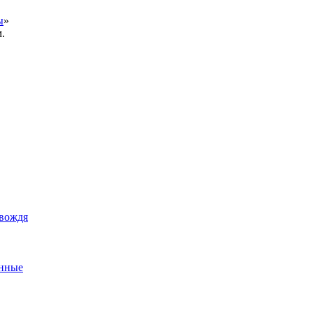
ы
»
.
 вождя
енные