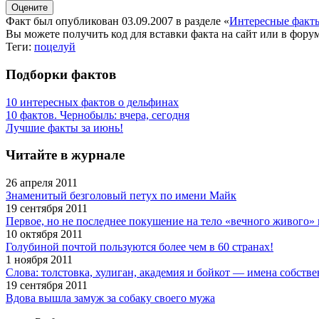
Факт был опубликован 03.09.2007 в разделе
«
Интересные факт
Вы можете получить
код для вставки
факта на сайт или в форум
Теги:
поцелуй
Подборки фактов
10 интересных фактов о дельфинах
10 фактов. Чернобыль: вчера, сегодня
Лучшие факты за июнь!
Читайте в журнале
26 апреля 2011
Знаменитый безголовый петух по имени Майк
19 сентября 2011
Первое, но не последнее покушение на тело «вечного живого»
10 октября 2011
Голубиной почтой пользуются более чем в 60 странах!
1 ноября 2011
Слова: толстовка, хулиган, академия и бойкот — имена собств
19 сентября 2011
Вдова вышла замуж за собаку своего мужа