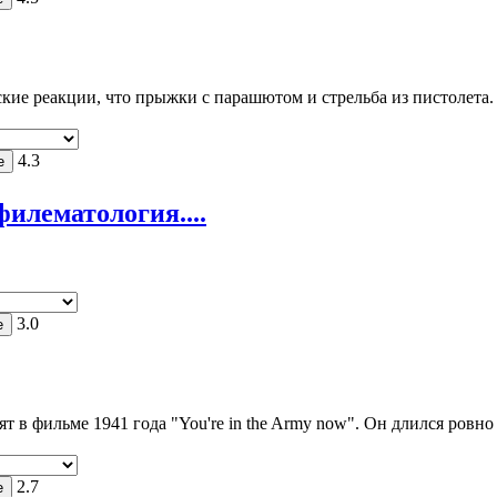
кие реакции, что прыжки с парашютом и стрельба из пистолета.
4.3
илематология....
3.0
 в фильме 1941 года "You're in the Army now". Он длился ровно
2.7