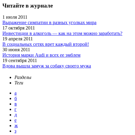
Читайте в журнале
1 июля 2011
Выражение симпатии в разных уголках мира
17 октября 2011
Инвестиции в алкоголь — как на этом можно заработать?
19 апреля 2011
В социальных сетях врет каждый второй!
30 июня 2011
История марки Audi и всех ее эмблем
19 сентября 2011
Вдова вышла замуж за собаку своего мужа
Разделы
Теги
а
б
в
г
д
е
ж
з