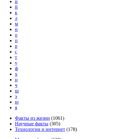
и
й
к
л
м
н
о
п
р
с
т
у
ф
х
ц
ч
ш
э
ю
я
Факты из жизни
(
1061
)
Научные факты
(
305
)
Технологии и интернет
(
178
)