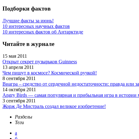
Подборки фактов
Лучшие факты за июнь!
10 интересных научных фактов
10 интересных фактов об Антарктиде
Читайте в журнале
15 мая 2011
Открыт секрет пузырьков Guinness
13 апреля 2011
Чем пишут в космосе? Космической ручкой!
8 сентября 2011
Виагра – средство от сердечной недостаточности: правда или 
14 октября 2011
Angry Birds — самая популярная и прибыльная игра в истори
3 сентября 2011
Жорж Де Мистраль создал великое изобретение!
Разделы
Теги
а
б