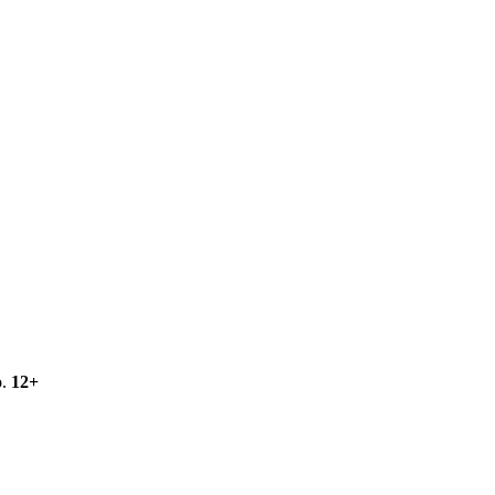
о.
12+