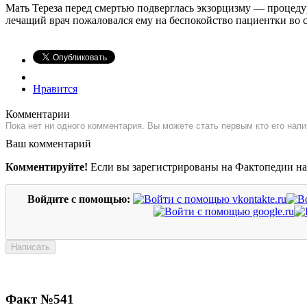
Мать Тереза перед смертью подверглась экзорцизму — процедур
лечащий врач пожаловался ему на беспокойство пациентки во сн
Нравится
Комментарии
Пока нет ни одного комментария. Вы можете стать первым кто его напи
Ваш комментарий
Комментируйте!
Если вы зарегистрированы на Фактопедии н
Войдите с помощью:
Факт №541