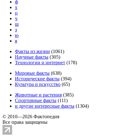
ф
х
ц
ч
ш
э
ю
я
Факты из жизни
(
1061
)
Научные факты
(
305
)
Технологии и интернет
(
178
)
Мировые факты
(
638
)
Исторические факты
(
394
)
Культура и искусство
(
65
)
Животные и растения
(
385
)
Спортивные факты
(
111
)
и другие
интересные факты
(
1304
)
© 2010—2026 Фактопедия
Все права защищены