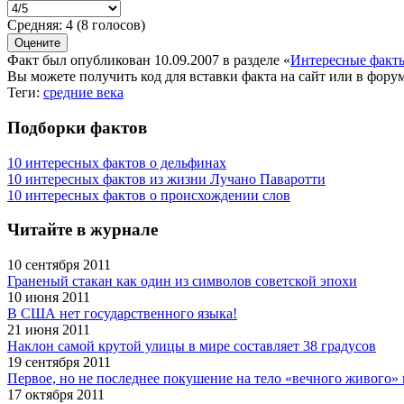
Средняя:
4
(
8
голосов)
Факт был опубликован 10.09.2007 в разделе
«
Интересные факт
Вы можете получить
код для вставки
факта на сайт или в форум
Теги:
средние века
Подборки фактов
10 интересных фактов о дельфинах
10 интересных фактов из жизни Лучано Паваротти
10 интересных фактов о происхождении слов
Читайте в журнале
10 сентября 2011
Граненый стакан как один из символов советской эпохи
10 июня 2011
В США нет государственного языка!
21 июня 2011
Наклон самой крутой улицы в мире составляет 38 градусов
19 сентября 2011
Первое, но не последнее покушение на тело «вечного живого»
17 октября 2011