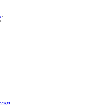
ы
»
.
 вождя