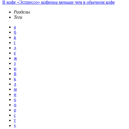
В кофе «Эспрессо» кофеина меньше чем в обычном кофе
Разделы
Теги
а
б
в
г
д
е
ж
з
и
й
к
л
м
н
о
п
р
с
т
у