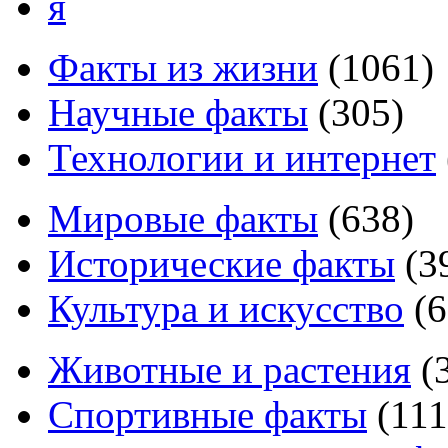
я
Факты из жизни
(
1061
)
Научные факты
(
305
)
Технологии и интернет
Мировые факты
(
638
)
Исторические факты
(
3
Культура и искусство
(
6
Животные и растения
(
Спортивные факты
(
111