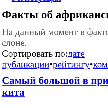
Факты об африканс
На данный момент в фак
слоне.
Сортировать по:
дате
публикации
•
рейтингу
•
ком
Самый большой в прир
кита