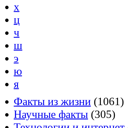
х
ц
ч
ш
э
ю
я
Факты из жизни
(
1061
)
Научные факты
(
305
)
Технологии и интернет