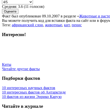
Средняя:
3.6
(
11
голосов)
Факт был опубликован 09.10.2007 в разделе
«
Животные и раст
Вы можете получить
код для вставки
факта на сайт или в форум
Теги:
африканский слон
,
животные
,
кит
,
пенис
Интересно!
Киты
Читайте другие факты
Подборки фактов
10 интересных научных фактов
10 интересных фактов об Антарктиде
10 фактов из жизни Энрико Карузо
Читайте в журнале