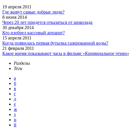
19 апреля 2011
Где живут самые добрые люди?
8 июня 2014
Через 20 лет придется отказаться от шоколада
30 декабря 2014
Кто изобрел кассовый аппарат?
15 апреля 2011
Когда появилась первая бутылка газированной воды?
21 февраля 2011
Какое время показывают часы в фильме «Криминальное чтиво
Разделы
Теги
а
б
в
г
д
е
ж
з
и
й