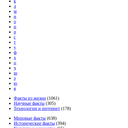
к
л
м
н
о
п
р
с
т
у
ф
х
ц
ч
ш
э
ю
я
Факты из жизни
(
1061
)
Научные факты
(
305
)
Технологии и интернет
(
178
)
Мировые факты
(
638
)
Исторические факты
(
394
)