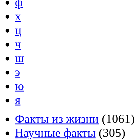
ф
х
ц
ч
ш
э
ю
я
Факты из жизни
(
1061
)
Научные факты
(
305
)