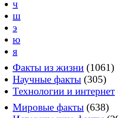
ч
ш
э
ю
я
Факты из жизни
(
1061
)
Научные факты
(
305
)
Технологии и интернет
Мировые факты
(
638
)