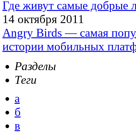
Где живут самые добрые 
14 октября 2011
Angry Birds — самая попу
истории мобильных плат
Разделы
Теги
а
б
в