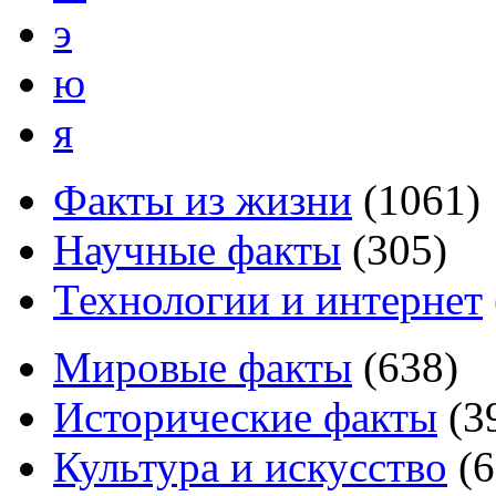
э
ю
я
Факты из жизни
(
1061
)
Научные факты
(
305
)
Технологии и интернет
Мировые факты
(
638
)
Исторические факты
(
3
Культура и искусство
(
6