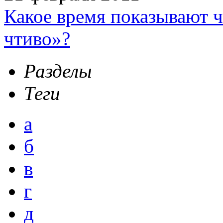
Какое время показывают 
чтиво»?
Разделы
Теги
а
б
в
г
д