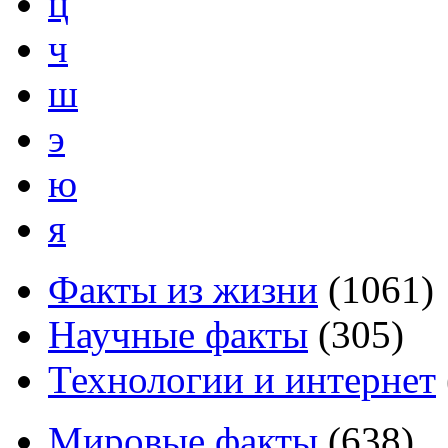
ц
ч
ш
э
ю
я
Факты из жизни
(
1061
)
Научные факты
(
305
)
Технологии и интернет
Мировые факты
(
638
)