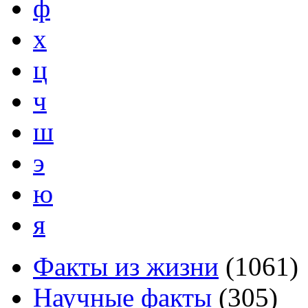
ф
х
ц
ч
ш
э
ю
я
Факты из жизни
(
1061
)
Научные факты
(
305
)