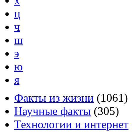
х
ц
ч
ш
э
ю
я
Факты из жизни
(
1061
)
Научные факты
(
305
)
Технологии и интернет