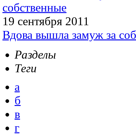
собственные
19 сентября 2011
Вдова вышла замуж за соб
Разделы
Теги
а
б
в
г