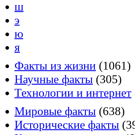
ш
э
ю
я
Факты из жизни
(
1061
)
Научные факты
(
305
)
Технологии и интернет
Мировые факты
(
638
)
Исторические факты
(
3