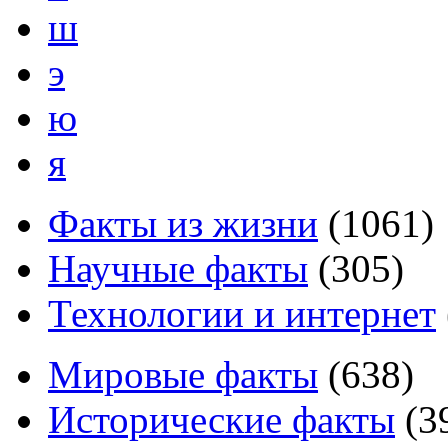
ш
э
ю
я
Факты из жизни
(
1061
)
Научные факты
(
305
)
Технологии и интернет
Мировые факты
(
638
)
Исторические факты
(
3