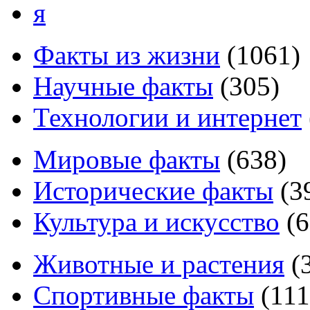
я
Факты из жизни
(
1061
)
Научные факты
(
305
)
Технологии и интернет
Мировые факты
(
638
)
Исторические факты
(
3
Культура и искусство
(
6
Животные и растения
(
Спортивные факты
(
111