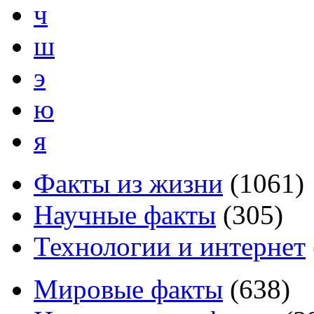
ч
ш
э
ю
я
Факты из жизни
(
1061
)
Научные факты
(
305
)
Технологии и интернет
Мировые факты
(
638
)