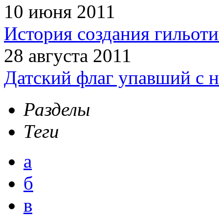
10 июня 2011
История создания гильот
28 августа 2011
Датский флаг упавший с н
Разделы
Теги
а
б
в