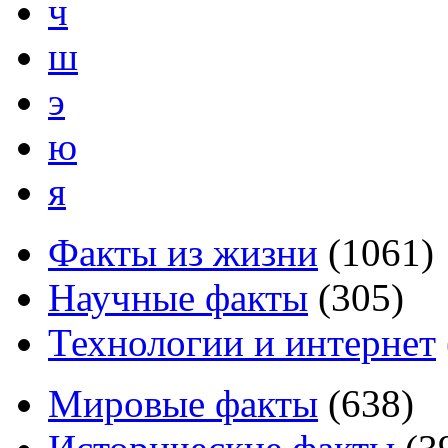
ч
ш
э
ю
я
Факты из жизни
(
1061
)
Научные факты
(
305
)
Технологии и интернет
Мировые факты
(
638
)