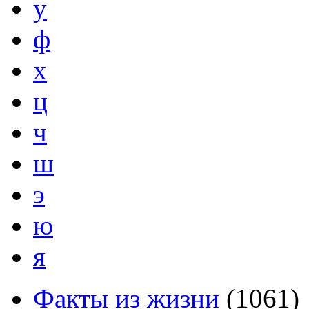
у
ф
х
ц
ч
ш
э
ю
я
Факты из жизни
(
1061
)