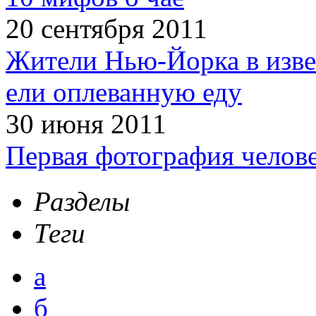
20 сентября 2011
Жители Нью-Йорка в изве
ели оплеванную еду
30 июня 2011
Первая фотография челов
Разделы
Теги
а
б