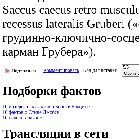
Saccus caecus retro muscul
recessus lateralis Gruberi
грудинно-ключично-сосц
карман Грубера»).
Комментировать
Код для вставки
Поделиться
Подборки фактов
10 интересных фактов о Борисе Ельцине
10 фактов о Стиве Джобсе
10 нелепых законов
Трансляции в сети