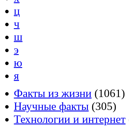
ц
ч
ш
э
ю
я
Факты из жизни
(
1061
)
Научные факты
(
305
)
Технологии и интернет