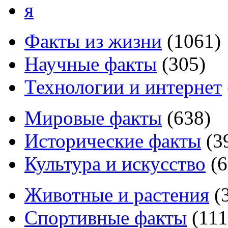
я
Факты из жизни
(
1061
)
Научные факты
(
305
)
Технологии и интернет
Мировые факты
(
638
)
Исторические факты
(
3
Культура и искусство
(
6
Животные и растения
(
Спортивные факты
(
111