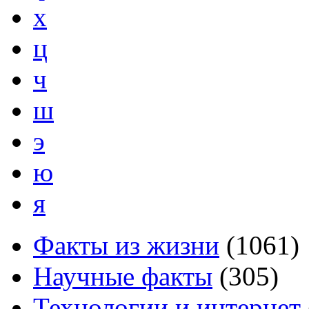
х
ц
ч
ш
э
ю
я
Факты из жизни
(
1061
)
Научные факты
(
305
)
Технологии и интернет