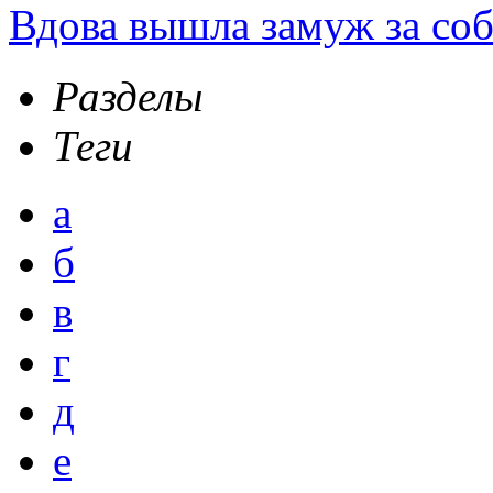
Вдова вышла замуж за соб
Разделы
Теги
а
б
в
г
д
е