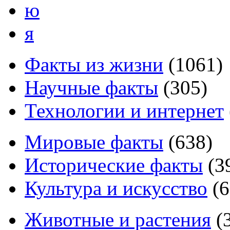
ю
я
Факты из жизни
(
1061
)
Научные факты
(
305
)
Технологии и интернет
Мировые факты
(
638
)
Исторические факты
(
3
Культура и искусство
(
6
Животные и растения
(