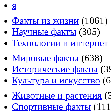
я
Факты из жизни
(
1061
)
Научные факты
(
305
)
Технологии и интернет
Мировые факты
(
638
)
Исторические факты
(
3
Культура и искусство
(
6
Животные и растения
(
Спортивные факты
(
111